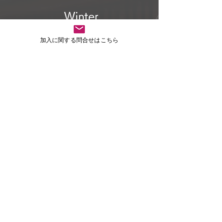
Winter​
加入に関する問合せはこちら
12月開催
募集内容や募集時期は別途事務局までお問合せください
詳細は事務局にお問合せください
詳細なプログラムの内容や参加方法は事務局より別途個
別にご案内させていただいております。
​ご質問等含め個別のご案内が必要な方は事務局までお問
合せください