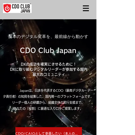
日本のデジタル変革を、最前線から動かす
CDO Club Japan
DXの成功を確実にさせるために！
DXに取り組むデジタルリーダーが参加する国内
最大のコミュニティ
CDO Club
Japanは、日本を代表するCDO（最高デジタル・デー
タ責任者）の知見を結集した、国内唯一のプラットフォームです。
リーダー個人の研鑽から、組織全体の実行支援まで。
あなたの「役割」に最適な入り口をご提案します。
CDO/CAIOとして参画したい（本人の方）