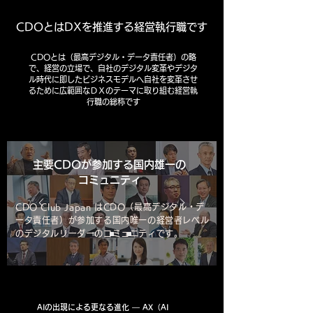
CDOとはDXを推進する経営執行職です
CDOとは（最高デジタル・データ責任者）の略
で、経営の立場で、自社のデジタル変革やデジタ
ル時代に即したビジネスモデルへ自社を変革させ
るために広範囲なＤＸのテーマに取り組む経営執
行職の総称です
主要CDOが参加する国内雄一の
コミュニティ
CDO Club Japan はCDO（最高デジタル・デ
ータ責任者）が参加する国内唯一の経営者レベル
のデジタルリーダーのコミュニティです。
AIの出現による更なる進化 — AX（AI