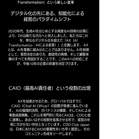
Transformation）という新しい変革
デジタル化の先にある、知能化による
経営のパラダイムシフト
2020年代、生成AIをはじめとする高度なAI技術の出現に
より、DXは新たな次元へと突入しました。私たちはこれ
を、単なるデジタル化を超えた「AX（AI
Transformation：AIによる変革）」と定義します。 AX
とは、AIを業務に組み込むことではありません。AIを前提
として、意思決定のあり方、創造性の発揮、そして顧客体
験のすべてを再設計することです。このAXへの対応こそ
が、今後10年の企業の命運を決定づけます。
CAIO（最高AI責任者）という役割の出現
AXを加速させるため、グローバルではすでに
CAIO（Chief AI Officer）の設置が急速に進んでいま
す。 AIの倫理的活用、ガバナンスの構築、そしてAIによる
事業成長戦略。これらを専門的に司るCAIOは、CDOと密
に連携し、あるいはその役割を拡張させる形で、経営の中
枢に欠かせない存在となっています。CDO Club Japan
は、日本におけるCAIOの重要性をいち早く提言し、その
コミュニティ形成をリードします。