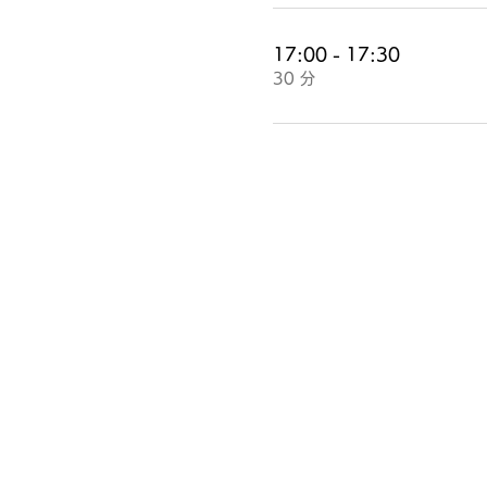
17:00 - 17:30
30 分
CDO Club Japan
一般社団法人CDO Club Japan
webmaster@cdoclub.jp
© 2026 CDO Club Japan All rights reserve