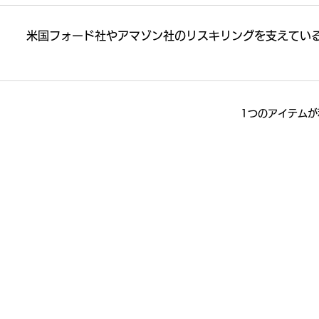
米国フォード社やアマゾン社のリスキリングを支えてい
1つのアイテムが
東京都渋谷区桜丘町26-1 セルリアンタワー15階
d