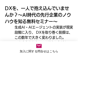
DXを、一人で抱え込んでいませ
んか？～AI時代の先行企業のノウ
ハウを知る無料セミナー～
生成AI・AIエージェントの実装が現実
段階に入り、 DXを取り巻く前提は、
この数年で大きく変わりました。
AIを中心としたDXは確かに加速して
います。 一方で、多くのDX部門で
加入に関する問合せはこちら
は、 「何をやるべきか」以上
に、 「どう判断すべきか」「どこで
決めるべきか」に迷いが生じていま
す。
特に、次のような状態に心当たりはな
いでしょうか。
このような状況にありませんか？
・DX部門を立ち上げたばかりで、何
から始めるべきか迷っている